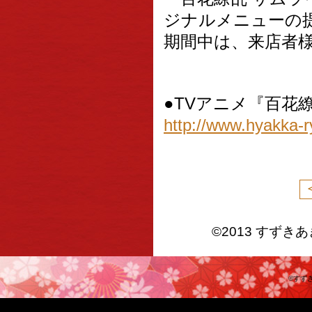
ジナルメニューの
期間中は、来店者
●TVアニメ『百花
http://www.hyakka-r
©2013 すず
©すず