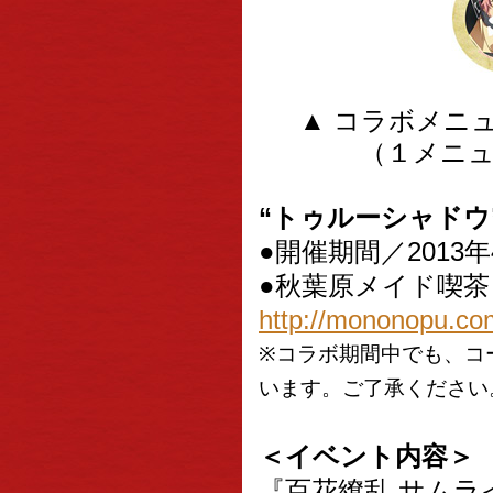
▲ コラボメニ
（１メニ
“トゥルーシャドウ”
●開催期間／2013
●秋葉原メイド喫茶
http://mononopu.co
※コラボ期間中でも、コ
います。ご了承ください
＜イベント内容＞
『百花繚乱 サム