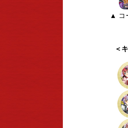
▲ 
＜キ