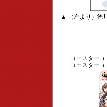
▲ （左より）徳
コースター（１
コースター（２