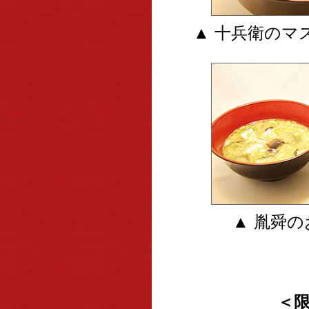
▲ 十兵衛のマ
▲ 胤舜
＜